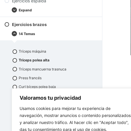
Ejercicios espalda
Expand
Ejercicios brazos
14 Temas
Tríceps máquina
Tríceps polea alta
Tríceps mancuerna trasnuca
Press francés
Curl bíceps polea baja
Curl bíceps barra
Valoramos tu privacidad
Curl 45º
Usamos cookies para mejorar tu experiencia de
Spider curl
navegación, mostrar anuncios o contenido personalizados
y analizar nuestro tráfico. Al hacer clic en "Aceptar todo",
Elevaciones laterales
das tu consentimiento para el uso de cookies.
Elevaciones frontales