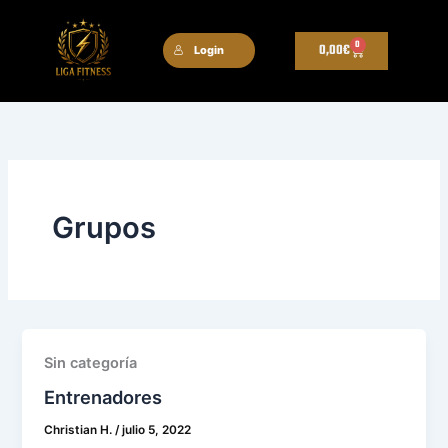
Ir
al
0
Cart
0,00
€
Login
contenido
Grupos
Sin categoría
Entrenadores
Christian H.
/
julio 5, 2022